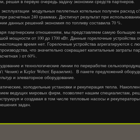
и, решая в первую очередь задачу экономии средств партнеров.
сплуатации модульных пеллетных котельных получен расход с/х 
при расчетных 240 граммах. Достигнут результат при использовани
нии данных решений экономия по топливу составила 70 %.
 партнерским отношениям, мы представляем самую большую нови
ьшой мощности от 100 до 1700 кВт. Данные горелочные устройства 
 настоящее время нет. Горелочные устройства агрегатируются с 
 производства, что значительно сокращает капитальные затраты па
асчетная ) от 60%.
дование и технологические линии по переработке сельхозпродук
 Чехия) и Kepler Weber( Бразилия). В пакете предложений обору
ультур и элеваторное оборудование.
тические, холодильные установки и рекуперация тепла. Накоплен
ием ведущих мировых фирм, позволяет нашим специалистам, реш
нструируя и создавая в том числе тепловые насосы и рекуператоры
решения задач.