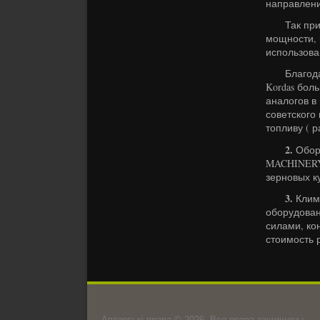
направлени
Так при эк
мощности, 
использова
Благодаря
Kordas бол
аналогов в
советского
топливу ( р
2.
Обору
MACHINERY(
зерновых к
3.
Клима
оборудован
силами, ко
стоимость 
Авторські права © 2026, Все права защищены.