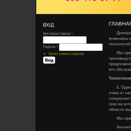
ГЛАВНА
ВХІД
Днепропетр
Ім'я користувача
*
инженеры и
технологий
Пароль
*
Мы предла
Запит нового паролю
производст
предложени
его обслуж
Теплотехни
1.
Одно 
отказ от н
специалист
газа на ко
области мы
Мы предста
Аналитиче