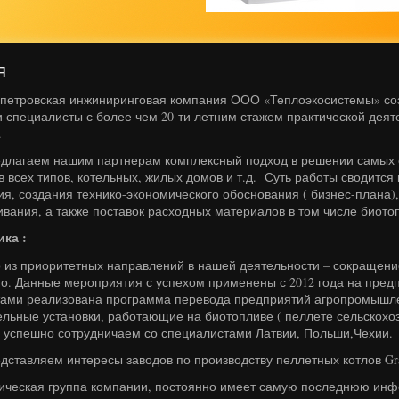
Я
овская инжиниринговая компания ООО «Теплоэкосистемы» создан
 специалисты с более чем 20-ти летним стажем практической деят
.
гаем нашим партнерам комплексный подход в решении самых сл
в всех типов, котельных, жилых домов и т.д. Суть работы сводится 
я, создания технико-экономического обоснования ( бизнес-плана),
ивания, а также поставок расходных материалов в том числе биото
ка :
из приоритетных направлений в нашей деятельности – сокращени
его. Данные мероприятия с успехом применены с 2012 года на пре
ами реализована программа перевода предприятий агропромышле
тельные установки, работающие на биотопливе ( пеллете сельскохо
 успешно сотрудничаем со специалистами Латвии, Польши,Чехии.
вляем интересы заводов по производству пеллетных котлов Grandeg
ская группа компании, постоянно имеет самую последнюю инф